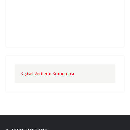
Uçak Kargo İzmir
Uçak Kargo Şanlıurfa
Uçak Kargo Şırnak
yurtdışı uçak kargo
yurtiçi uçak kargo
Kişisel Verilerin Korunması