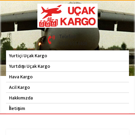
Skip
to
content
Hava Kargo | Acil Kargo
Uçak Kargo
Telefon
| 0535 653 6408
0535 653 6408
Yurtiçi Uçak Kargo
Yurtdışı Uçak Kargo
Hava Kargo
Acil Kargo
Hakkımızda
İletişim