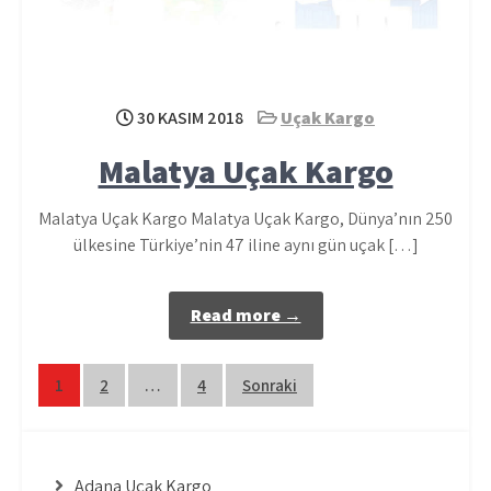
30 KASIM 2018
Uçak Kargo
Malatya Uçak Kargo
Malatya Uçak Kargo Malatya Uçak Kargo, Dünya’nın 250
ülkesine Türkiye’nin 47 iline aynı gün uçak […]
Read more →
Yazı
1
2
…
4
Sonraki
sayfalaması
Adana Uçak Kargo