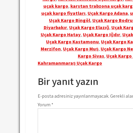
uçak kargo
,
karstan trabzona uçak kar
uçak kargo fiyatları
,
Uçak Kargo Adana
,
u
Uçak Kargo Bingöl
,
Uçak Kargo Bodr
Diyarbakır
,
Uçak Kargo Elazığ
,
Uçak Karg
Uçak Kargo Hatay
,
Uçak Kargo Iğdır
,
Uçak
Uçak Kargo Kastamonu
,
Uçak Kargo Ka
Merzifon
,
Uçak Kargo Muş
,
Uçak Kargo Ne
Kargo Sivas
,
Uçak Kargo
Yazı
Kahramanmaraş Uçak Kargo
gezinmesi
Bir yanıt yazın
E-posta adresiniz yayınlanmayacak.
Gerekli ala
Yorum
*