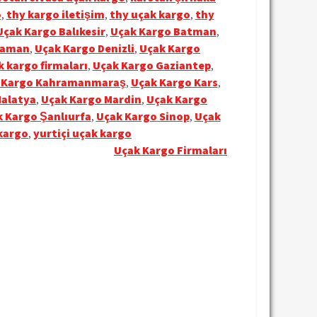
o
,
thy kargo iletişim
,
thy uçak kargo
,
thy
Uçak Kargo Balıkesir
,
Uçak Kargo Batman
,
laman
,
Uçak Kargo Denizli
,
Uçak Kargo
k kargo firmaları
,
Uçak Kargo Gaziantep
,
 Kargo Kahramanmaraş
,
Uçak Kargo Kars
,
Malatya
,
Uçak Kargo Mardin
,
Uçak Kargo
 Kargo Şanlıurfa
,
Uçak Kargo Sinop
,
Uçak
 kargo
,
yurtiçi uçak kargo
Uçak Kargo Firmaları