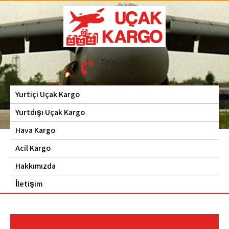
Skip
to
content
Hava Kargo | Acil Kargo
Uçak Kargo
Telefon
| 0535 653 6408
0535 653 6408
Yurtiçi Uçak Kargo
Yurtdışı Uçak Kargo
Hava Kargo
Acil Kargo
Hakkımızda
İletişim