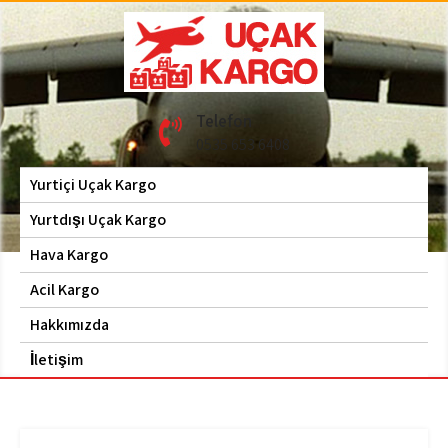
Skip
to
content
Hava Kargo | Acil Kargo
Uçak Kargo
Telefon
| 0535 653 6408
0535 653 6408
Yurtiçi Uçak Kargo
Yurtdışı Uçak Kargo
Hava Kargo
Acil Kargo
Hakkımızda
İletişim