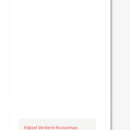
Uçak Kargo Nevşehir
Uçak Kargo Samsun
Uçak Kargo Sinop
Uçak Kargo Sivas
Uçak Kargo Trabzon
Uçak Kargo Van
Uçak Kargo Çanakkale
Uçak Kargo Çorlu
Uçak Kargo İstanbul
Uçak Kargo İzmir
Uçak Kargo Şanlıurfa
Uçak Kargo Şırnak
yurtdışı uçak kargo
yurtiçi uçak kargo
Kişisel Verilerin Korunması