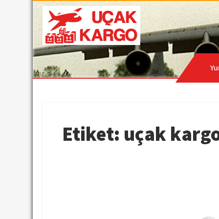
Skip
to
content
Hava Kargo | Acil Kar
Uçak Kargo
Yu
Etiket:
uçak kargo