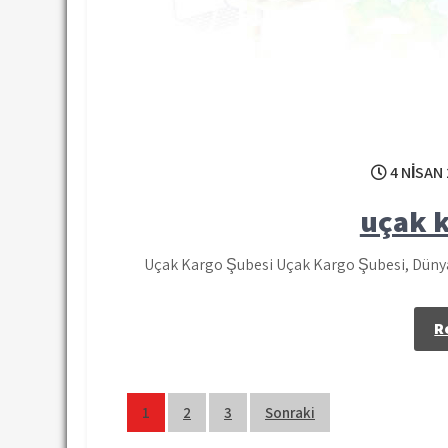
4 NISAN
uçak 
Uçak Kargo Şubesi Uçak Kargo Şubesi, Dünya’
R
Yazı
1
2
3
Sonraki