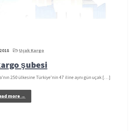
 2018
Uçak Kargo
kargo şubesi
nın 250 ülkesine Türkiye’nin 47 iline aynı gün uçak […]
ead more →