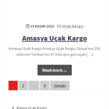
15 KASIM 2018
Uçak Kargo
Amasya Uçak Kargo
Amasya Uçak Kargo Amasya Uçak Kargo, Dünya’nın 250
ülkesine Türkiye’nin 47 iline aynı gün uçak […]
Read more →
Yazı
1
2
…
6
Sonraki
sayfalaması
Adana Uçak Kargo