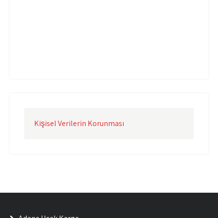
Uçak Kargo İzmir
Uçak Kargo Şanlıurfa
Uçak Kargo Şırnak
yurtdışı uçak kargo
yurtiçi uçak kargo
Kişisel Verilerin Korunması