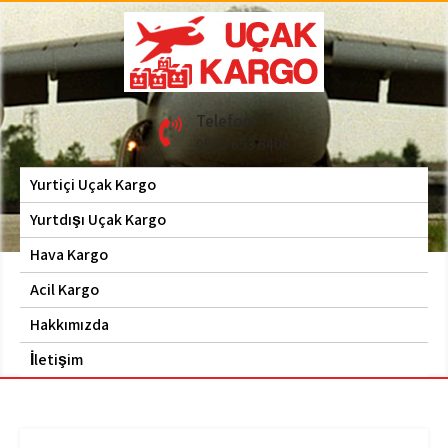
Skip
to
content
Hava Kargo | Acil Kargo
Uçak Kargo
Telefon
| 0535 653 6408
0535 653 6408
Yurtiçi Uçak Kargo
Yurtdışı Uçak Kargo
Hava Kargo
Acil Kargo
Hakkımızda
İletişim