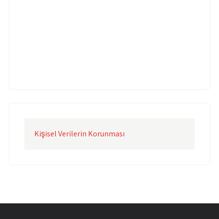
Uçak Kargo Çorlu
Uçak Kargo İstanbul
Uçak Kargo İzmir
Uçak Kargo Şanlıurfa
Uçak Kargo Şırnak
yurtdışı uçak kargo
yurtiçi uçak kargo
Kişisel Verilerin Korunması