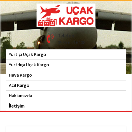
Skip
to
content
Hava Kargo | Acil Kargo
Uçak Kargo
Telefon
| 0535 653 6408
0535 653 6408
Yurtiçi Uçak Kargo
Yurtdışı Uçak Kargo
Hava Kargo
Acil Kargo
Hakkımızda
İletişim