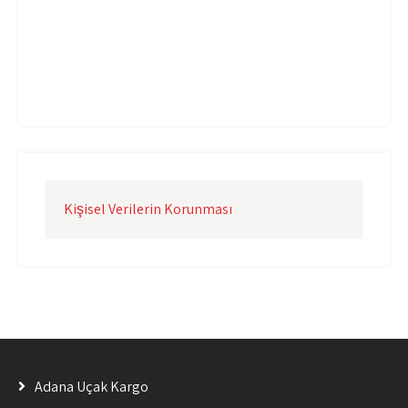
Uçak Kargo İzmir
Uçak Kargo Şanlıurfa
Uçak Kargo Şırnak
yurtdışı uçak kargo
yurtiçi uçak kargo
Kişisel Verilerin Korunması
Adana Uçak Kargo