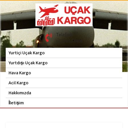
Skip
to
content
Hava Kargo | Acil Kargo
Uçak Kargo
Telefon
| 0535 653 6408
0535 653 6408
Yurtiçi Uçak Kargo
Yurtdışı Uçak Kargo
Hava Kargo
Acil Kargo
Hakkımızda
İletişim