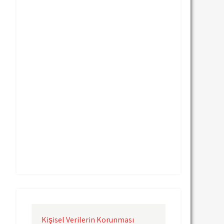
Uçak Kargo Nevşehir
Uçak Kargo Samsun
Uçak Kargo Sinop
Uçak Kargo Sivas
Uçak Kargo Trabzon
Uçak Kargo Van
Uçak Kargo Çanakkale
Uçak Kargo Çorlu
Uçak Kargo İstanbul
Uçak Kargo İzmir
Uçak Kargo Şanlıurfa
Uçak Kargo Şırnak
yurtdışı uçak kargo
yurtiçi uçak kargo
Kişisel Verilerin Korunması