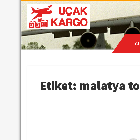
Skip
to
content
Hava Kargo | Acil Kar
Uçak Kargo
Yu
Etiket:
malatya to