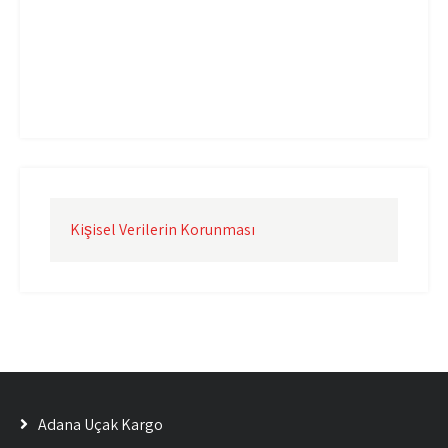
Uçak Kargo İzmir
Uçak Kargo Şanlıurfa
Uçak Kargo Şırnak
yurtdışı uçak kargo
yurtiçi uçak kargo
Kişisel Verilerin Korunması
Adana Uçak Kargo