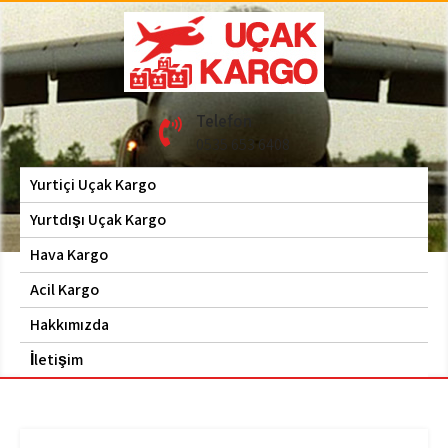
Skip
to
content
Hava Kargo | Acil Kargo
Uçak Kargo
Telefon
| 0535 653 6408
0535 653 6408
Yurtiçi Uçak Kargo
Yurtdışı Uçak Kargo
Hava Kargo
Acil Kargo
Hakkımızda
İletişim