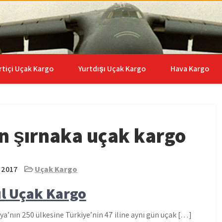
go | 0535 653 6408
rtiçi Uçak Kargo
Yurtdışı Uçak Kargo
Hava Kargo
n şırnaka uçak kargo
 2017
Uçak Kargo
ul Uçak Kargo
a’nın 250 ülkesine Türkiye’nin 47 iline aynı gün uçak […]