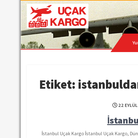
Skip
to
content
Hava Kargo | Acil Kar
Uçak Kargo
Yu
Etiket:
istanbulda
22 EYLÜL
İstanb
İstanbul Uçak Kargo İstanbul Uçak Kargo, Düny