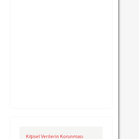
Uçak Kargo Nevşehir
Uçak Kargo Samsun
Uçak Kargo Sinop
Uçak Kargo Sivas
Uçak Kargo Trabzon
Uçak Kargo Van
Uçak Kargo Çanakkale
Uçak Kargo Çorlu
Uçak Kargo İstanbul
Uçak Kargo İzmir
Uçak Kargo Şanlıurfa
Uçak Kargo Şırnak
yurtdışı uçak kargo
yurtiçi uçak kargo
Kişisel Verilerin Korunması