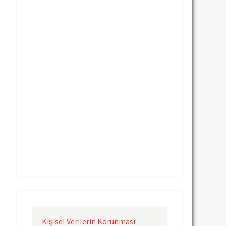
Uçak Kargo Nevşehir
Uçak Kargo Samsun
Uçak Kargo Sinop
Uçak Kargo Sivas
Uçak Kargo Trabzon
Uçak Kargo Van
Uçak Kargo Çanakkale
Uçak Kargo Çorlu
Uçak Kargo İstanbul
Uçak Kargo İzmir
Uçak Kargo Şanlıurfa
Uçak Kargo Şırnak
yurtdışı uçak kargo
yurtiçi uçak kargo
Kişisel Verilerin Korunması