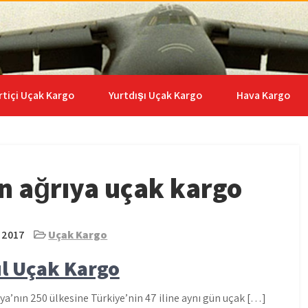
go | 0535 653 6408
rtiçi Uçak Kargo
Yurtdışı Uçak Kargo
Hava Kargo
n ağrıya uçak kargo
 2017
Uçak Kargo
ul Uçak Kargo
a’nın 250 ülkesine Türkiye’nin 47 iline aynı gün uçak […]