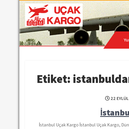
Skip
to
content
Hava Kargo | Acil Kar
Uçak Kargo
Yu
Etiket:
istanbulda
22 EYLÜL
İstanb
İstanbul Uçak Kargo İstanbul Uçak Kargo, Düny