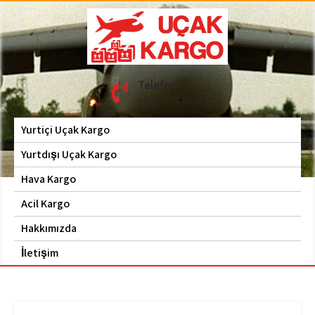
Skip
to
content
Hava Kargo | Acil Kargo
Uçak Kargo
Telefon
| 0535 653 6408
0535 653 6408
Yurtiçi Uçak Kargo
Yurtdışı Uçak Kargo
Hava Kargo
Acil Kargo
Hakkımızda
İletişim