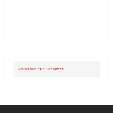
Uçak Kargo Çorlu
Uçak Kargo İstanbul
Uçak Kargo İzmir
Uçak Kargo Şanlıurfa
Uçak Kargo Şırnak
yurtdışı uçak kargo
yurtiçi uçak kargo
Kişisel Verilerin Korunması