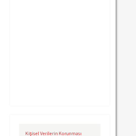
Uçak Kargo Nevşehir
Uçak Kargo Samsun
Uçak Kargo Sinop
Uçak Kargo Sivas
Uçak Kargo Trabzon
Uçak Kargo Van
Uçak Kargo Çanakkale
Uçak Kargo Çorlu
Uçak Kargo İstanbul
Uçak Kargo İzmir
Uçak Kargo Şanlıurfa
Uçak Kargo Şırnak
yurtdışı uçak kargo
yurtiçi uçak kargo
Kişisel Verilerin Korunması