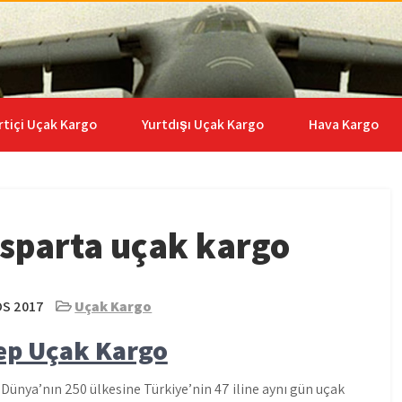
go | 0535 653 6408
rtiçi Uçak Kargo
Yurtdışı Uçak Kargo
Hava Kargo
ısparta uçak kargo
S 2017
Uçak Kargo
ep Uçak Kargo
ünya’nın 250 ülkesine Türkiye’nin 47 iline aynı gün uçak