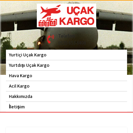
Skip
to
content
Hava Kargo | Acil Kargo
Uçak Kargo
Telefon
| 0535 653 6408
0535 653 6408
Yurtiçi Uçak Kargo
Yurtdışı Uçak Kargo
Hava Kargo
Acil Kargo
Hakkımızda
İletişim