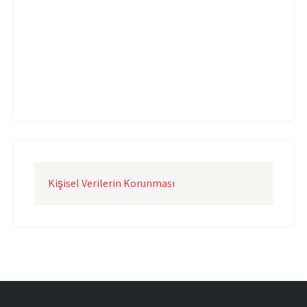
Uçak Kargo İzmir
Uçak Kargo Şanlıurfa
Uçak Kargo Şırnak
yurtdışı uçak kargo
yurtiçi uçak kargo
Kişisel Verilerin Korunması