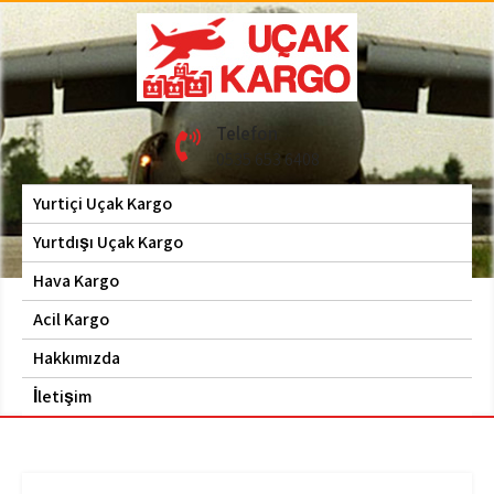
Skip
to
content
Hava Kargo | Acil Kargo
Uçak Kargo
Telefon
| 0535 653 6408
0535 653 6408
Yurtiçi Uçak Kargo
Yurtdışı Uçak Kargo
Hava Kargo
Acil Kargo
Hakkımızda
İletişim