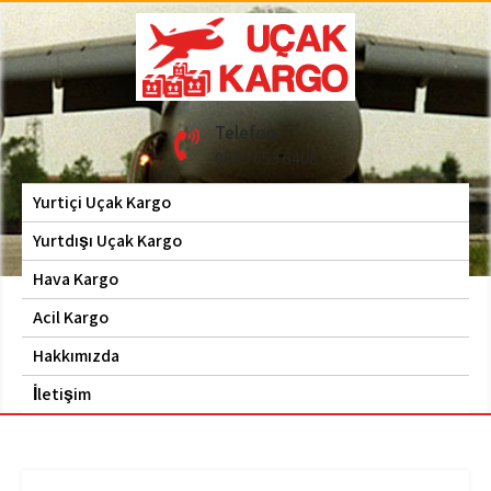
Skip
to
content
Hava Kargo | Acil Kargo
Uçak Kargo
Telefon
| 0535 653 6408
0535 653 6408
Yurtiçi Uçak Kargo
Yurtdışı Uçak Kargo
Hava Kargo
Acil Kargo
Hakkımızda
İletişim