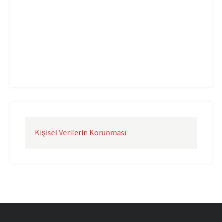
Uçak Kargo İzmir
Uçak Kargo Şanlıurfa
Uçak Kargo Şırnak
yurtdışı uçak kargo
yurtiçi uçak kargo
Kişisel Verilerin Korunması