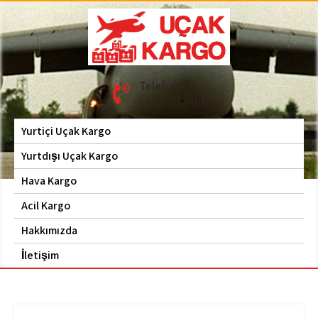
Skip
to
content
Hava Kargo | Acil Kargo
Uçak Kargo
Telefon
| 0535 653 6408
0535 653 6408
Yurtiçi Uçak Kargo
Yurtdışı Uçak Kargo
Hava Kargo
Acil Kargo
Hakkımızda
İletişim