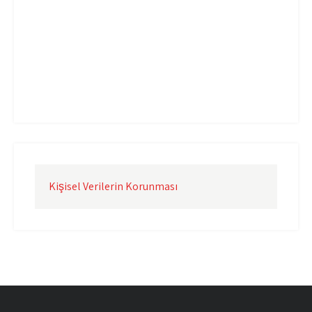
Uçak Kargo İzmir
Uçak Kargo Şanlıurfa
Uçak Kargo Şırnak
yurtdışı uçak kargo
yurtiçi uçak kargo
Kişisel Verilerin Korunması