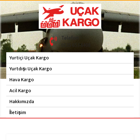
Skip
to
content
Hava Kargo | Acil Kargo
Uçak Kargo
Telefon
| 0535 653 6408
0535 653 6408
Yurtiçi Uçak Kargo
Yurtdışı Uçak Kargo
Hava Kargo
Acil Kargo
Hakkımızda
İletişim