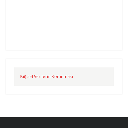
Uçak Kargo İzmir
Uçak Kargo Şanlıurfa
Uçak Kargo Şırnak
yurtdışı uçak kargo
yurtiçi uçak kargo
Kişisel Verilerin Korunması