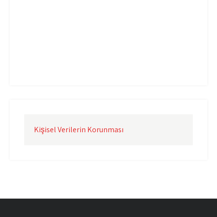
Uçak Kargo İzmir
Uçak Kargo Şanlıurfa
Uçak Kargo Şırnak
yurtdışı uçak kargo
yurtiçi uçak kargo
Kişisel Verilerin Korunması