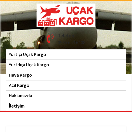
Skip
to
content
Hava Kargo | Acil Kargo
Uçak Kargo
Telefon
| 0535 653 6408
0535 653 6408
Yurtiçi Uçak Kargo
Yurtdışı Uçak Kargo
Hava Kargo
Acil Kargo
Hakkımızda
İletişim