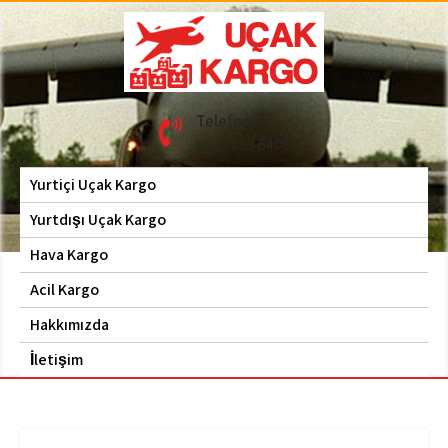
Skip
to
content
Hava Kargo | Acil Kargo
Uçak Kargo
Telefon
| 0535 653 6408
0535 653 6408
Yurtiçi Uçak Kargo
Yurtdışı Uçak Kargo
Hava Kargo
Acil Kargo
Hakkımızda
İletişim