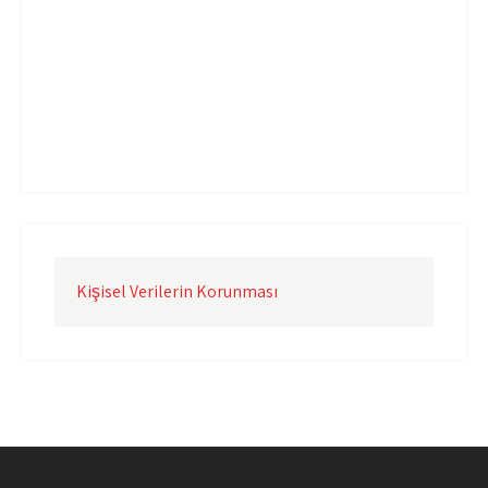
Uçak Kargo İzmir
Uçak Kargo Şanlıurfa
Uçak Kargo Şırnak
yurtdışı uçak kargo
yurtiçi uçak kargo
Kişisel Verilerin Korunması