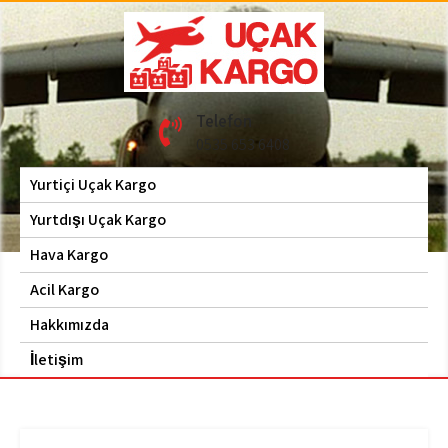
Skip
to
content
Hava Kargo | Acil Kargo
Uçak Kargo
Telefon
| 0535 653 6408
0535 653 6408
Yurtiçi Uçak Kargo
Yurtdışı Uçak Kargo
Hava Kargo
Acil Kargo
Hakkımızda
İletişim