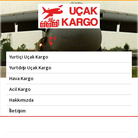
Skip
to
content
Hava Kargo | Acil Kargo
Uçak Kargo
Telefon
| 0535 653 6408
0535 653 6408
Yurtiçi Uçak Kargo
Yurtdışı Uçak Kargo
Hava Kargo
Acil Kargo
Hakkımızda
İletişim