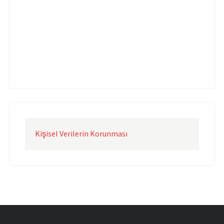
Uçak Kargo İzmir
Uçak Kargo Şanlıurfa
Uçak Kargo Şırnak
yurtdışı uçak kargo
yurtiçi uçak kargo
Kişisel Verilerin Korunması