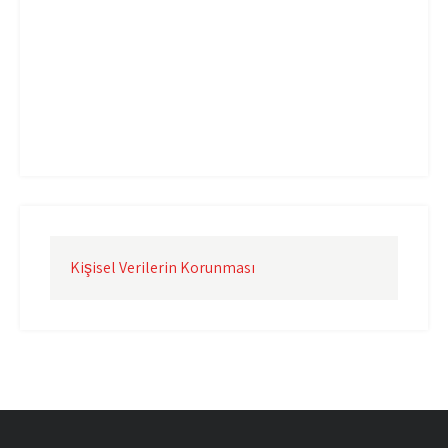
Uçak Kargo İzmir
Uçak Kargo Şanlıurfa
Uçak Kargo Şırnak
yurtdışı uçak kargo
yurtiçi uçak kargo
Kişisel Verilerin Korunması