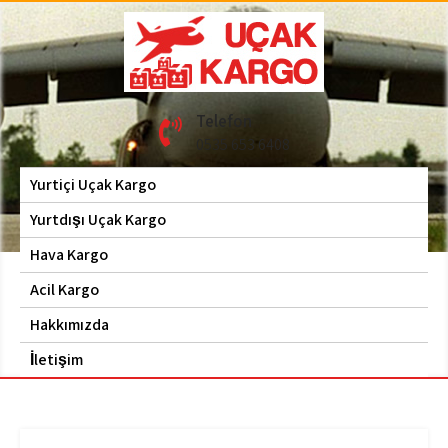
Skip
to
content
Hava Kargo | Acil Kargo
Uçak Kargo
Telefon
| 0535 653 6408
0535 653 6408
Yurtiçi Uçak Kargo
Yurtdışı Uçak Kargo
Hava Kargo
Acil Kargo
Hakkımızda
İletişim