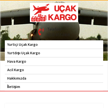
Skip
to
content
Hava Kargo | Acil Kargo
Uçak Kargo
Telefon
| 0535 653 6408
0535 653 6408
Yurtiçi Uçak Kargo
Yurtdışı Uçak Kargo
Hava Kargo
Acil Kargo
Hakkımızda
İletişim