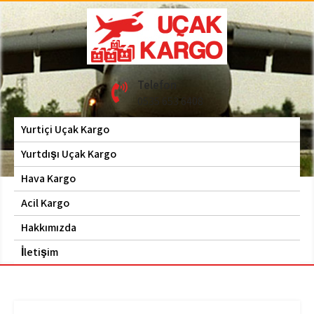
Skip
to
content
Hava Kargo | Acil Kargo
Uçak Kargo
Telefon
| 0535 653 6408
0535 653 6408
Yurtiçi Uçak Kargo
Yurtdışı Uçak Kargo
Hava Kargo
Acil Kargo
Hakkımızda
İletişim