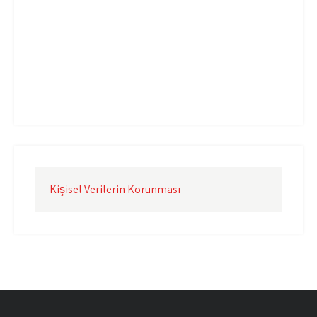
Uçak Kargo İzmir
Uçak Kargo Şanlıurfa
Uçak Kargo Şırnak
yurtdışı uçak kargo
yurtiçi uçak kargo
Kişisel Verilerin Korunması