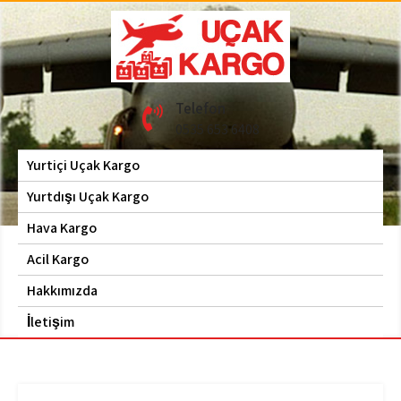
Skip
to
content
Hava Kargo | Acil Kargo
Uçak Kargo
Telefon
| 0535 653 6408
0535 653 6408
Yurtiçi Uçak Kargo
Yurtdışı Uçak Kargo
Hava Kargo
Acil Kargo
Hakkımızda
İletişim