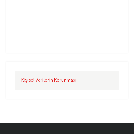
Uçak Kargo İzmir
Uçak Kargo Şanlıurfa
Uçak Kargo Şırnak
yurtdışı uçak kargo
yurtiçi uçak kargo
Kişisel Verilerin Korunması