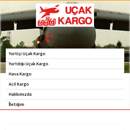
Skip
to
content
Hava Kargo | Acil Kargo
Uçak Kargo
Telefon
| 0535 653 6408
0535 653 6408
Yurtiçi Uçak Kargo
Yurtdışı Uçak Kargo
Hava Kargo
Acil Kargo
Hakkımızda
İletişim