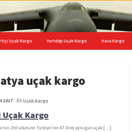
go | 0535 653 6408
rtiçi Uçak Kargo
Yurtdışı Uçak Kargo
Hava Kargo
latya uçak kargo
N 2017
Uçak Kargo
i Uçak Kargo
’nın 250 ülkesine Türkiye’nin 47 iline aynı gün uçak […]