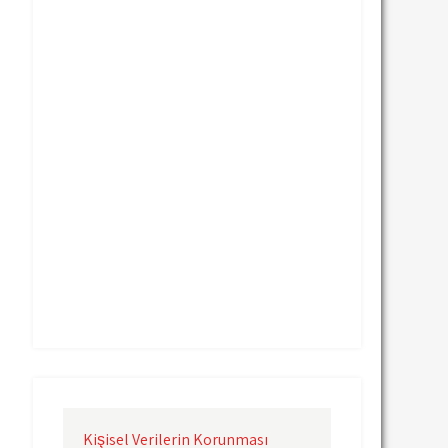
Uçak Kargo Nevşehir
Uçak Kargo Samsun
Uçak Kargo Sinop
Uçak Kargo Sivas
Uçak Kargo Trabzon
Uçak Kargo Van
Uçak Kargo Çanakkale
Uçak Kargo Çorlu
Uçak Kargo İstanbul
Uçak Kargo İzmir
Uçak Kargo Şanlıurfa
Uçak Kargo Şırnak
yurtdışı uçak kargo
yurtiçi uçak kargo
Kişisel Verilerin Korunması