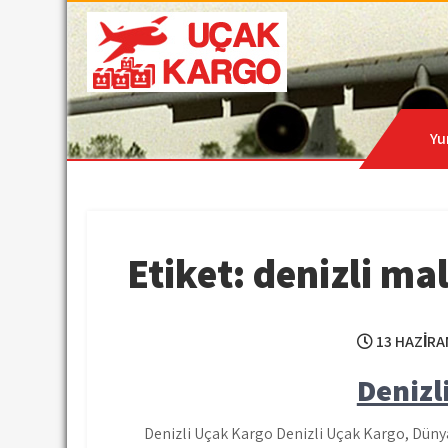
Skip
to
content
Hava Kargo | Acil Kar
Uçak Kargo
Yu
Etiket:
denizli ma
13 HAZIRA
Denizl
Denizli Uçak Kargo Denizli Uçak Kargo, Dünya