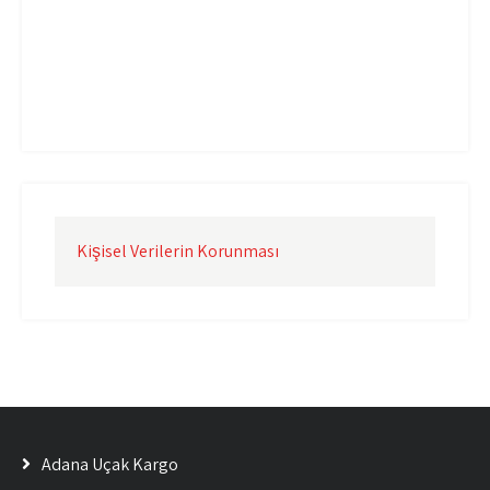
Uçak Kargo İzmir
Uçak Kargo Şanlıurfa
Uçak Kargo Şırnak
yurtdışı uçak kargo
yurtiçi uçak kargo
Kişisel Verilerin Korunması
Adana Uçak Kargo