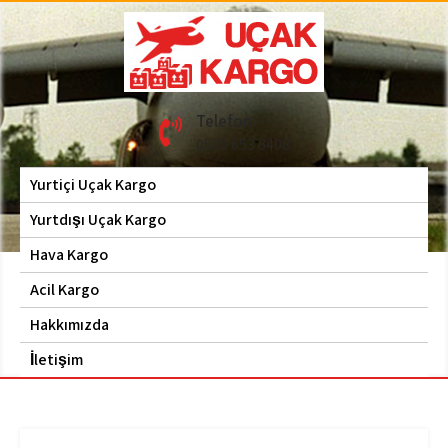
Skip
to
content
Hava Kargo | Acil Kargo
Uçak Kargo
Telefon
| 0535 653 6408
0535 653 6408
Yurtiçi Uçak Kargo
Yurtdışı Uçak Kargo
Hava Kargo
Acil Kargo
Hakkımızda
İletişim