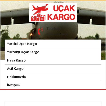
Skip
to
content
Hava Kargo | Acil Kargo
Uçak Kargo
Telefon
| 0535 653 6408
0535 653 6408
Yurtiçi Uçak Kargo
Yurtdışı Uçak Kargo
Hava Kargo
Acil Kargo
Hakkımızda
İletişim