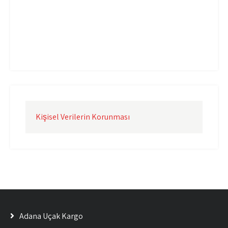
Uçak Kargo İzmir
Uçak Kargo Şanlıurfa
Uçak Kargo Şırnak
yurtdışı uçak kargo
yurtiçi uçak kargo
Kişisel Verilerin Korunması
Adana Uçak Kargo