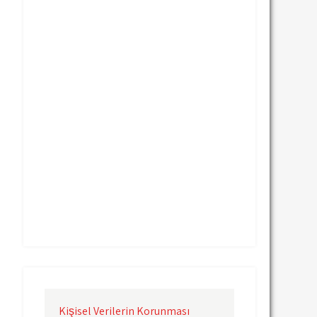
Uçak Kargo Nevşehir
Uçak Kargo Samsun
Uçak Kargo Sinop
Uçak Kargo Sivas
Uçak Kargo Trabzon
Uçak Kargo Van
Uçak Kargo Çanakkale
Uçak Kargo Çorlu
Uçak Kargo İstanbul
Uçak Kargo İzmir
Uçak Kargo Şanlıurfa
Uçak Kargo Şırnak
yurtdışı uçak kargo
yurtiçi uçak kargo
Kişisel Verilerin Korunması