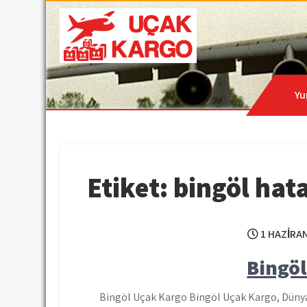
Skip
to
content
Hava Kargo | Acil Kar
Uçak Kargo
Yu
Etiket:
bingöl hat
1 HAZIRA
Bingö
Bingöl Uçak Kargo Bingöl Uçak Kargo, Dünya’