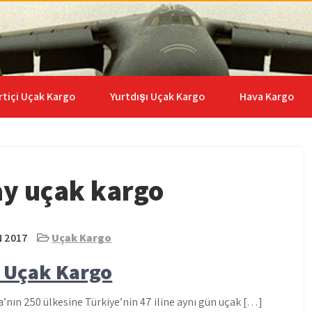
go | 0535 653 6408
rtiçi Uçak Kargo
Yurtdışı Uçak Kargo
Hava Kargo
ay uçak kargo
N 2017
Uçak Kargo
l Uçak Kargo
nın 250 ülkesine Türkiye’nin 47 iline aynı gün uçak […]