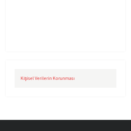
Uçak Kargo İzmir
Uçak Kargo Şanlıurfa
Uçak Kargo Şırnak
yurtdışı uçak kargo
yurtiçi uçak kargo
Kişisel Verilerin Korunması