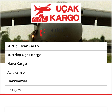
Skip
to
content
Hava Kargo | Acil Kargo
Uçak Kargo
Telefon
| 0535 653 6408
0535 653 6408
Yurtiçi Uçak Kargo
Yurtdışı Uçak Kargo
Hava Kargo
Acil Kargo
Hakkımızda
İletişim