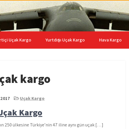
go | 0535 653 6408
rtiçi Uçak Kargo
Yurtdışı Uçak Kargo
Hava Kargo
uçak kargo
 2017
Uçak Kargo
 Uçak Kargo
n 250 ülkesine Türkiye’nin 47 iline aynı gün uçak […]