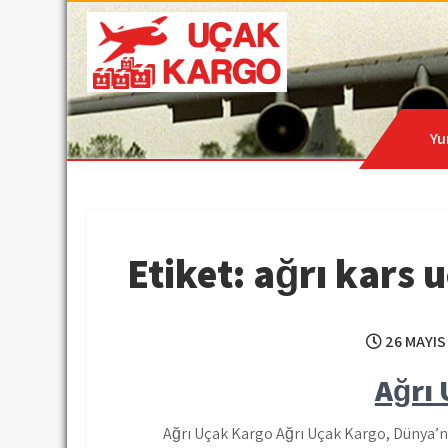
Skip
to
content
Hava Kargo | Acil Kar
Uçak Kargo
Yu
Etiket:
ağrı kars 
26 MAYIS
Ağrı
Ağrı Uçak Kargo Ağrı Uçak Kargo, Dünya’nı