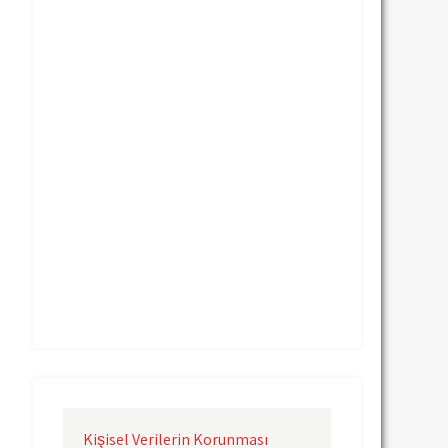
Uçak Kargo Nevşehir
Uçak Kargo Samsun
Uçak Kargo Sinop
Uçak Kargo Sivas
Uçak Kargo Trabzon
Uçak Kargo Van
Uçak Kargo Çanakkale
Uçak Kargo Çorlu
Uçak Kargo İstanbul
Uçak Kargo İzmir
Uçak Kargo Şanlıurfa
Uçak Kargo Şırnak
yurtdışı uçak kargo
yurtiçi uçak kargo
Kişisel Verilerin Korunması