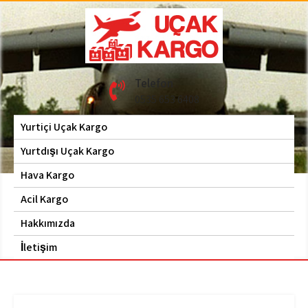
Skip
to
content
Hava Kargo | Acil Kargo
Uçak Kargo
Telefon
| 0535 653 6408
0535 653 6408
Yurtiçi Uçak Kargo
Yurtdışı Uçak Kargo
Hava Kargo
Acil Kargo
Hakkımızda
İletişim