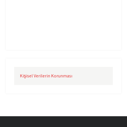
Uçak Kargo İzmir
Uçak Kargo Şanlıurfa
Uçak Kargo Şırnak
yurtdışı uçak kargo
yurtiçi uçak kargo
Kişisel Verilerin Korunması