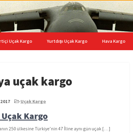
go | 0535 653 6408
rtiçi Uçak Kargo
Yurtdışı Uçak Kargo
Hava Kargo
ya uçak kargo
 2017
Uçak Kargo
 Uçak Kargo
n 250 ülkesine Türkiye’nin 47 İline aynı gün uçak […]