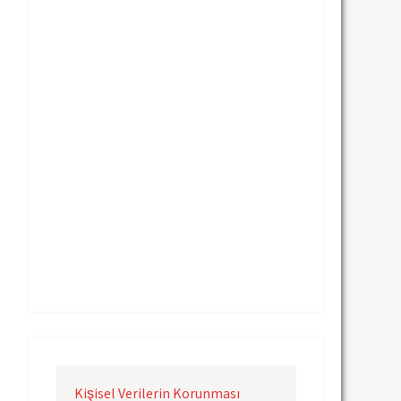
Uçak Kargo Nevşehir
Uçak Kargo Samsun
Uçak Kargo Sinop
Uçak Kargo Sivas
Uçak Kargo Trabzon
Uçak Kargo Van
Uçak Kargo Çanakkale
Uçak Kargo Çorlu
Uçak Kargo İstanbul
Uçak Kargo İzmir
Uçak Kargo Şanlıurfa
Uçak Kargo Şırnak
yurtdışı uçak kargo
yurtiçi uçak kargo
Kişisel Verilerin Korunması