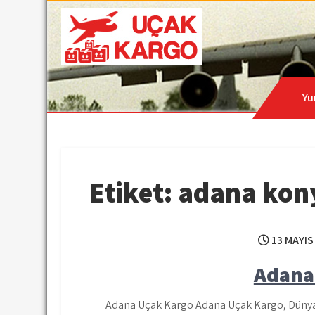
Skip
to
content
Hava Kargo | Acil Kar
Uçak Kargo
Yu
Etiket:
adana kon
13 MAYIS
Adana
Adana Uçak Kargo Adana Uçak Kargo, Dünyanı