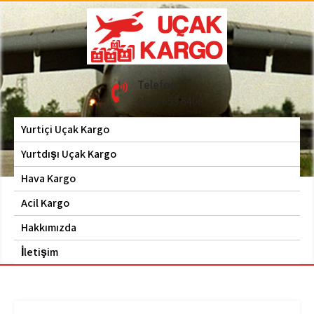
Skip
to
content
Hava Kargo | Acil Kargo
Uçak Kargo
Telefon
| 0535 653 6408
0535 653 6408
Yurtiçi Uçak Kargo
Yurtdışı Uçak Kargo
Hava Kargo
Acil Kargo
Hakkımızda
İletişim