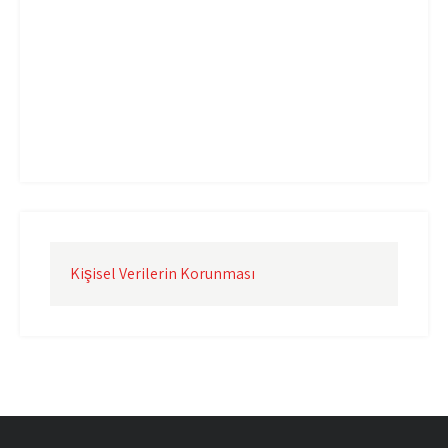
Uçak Kargo Çorlu
Uçak Kargo İstanbul
Uçak Kargo İzmir
Uçak Kargo Şanlıurfa
Uçak Kargo Şırnak
yurtdışı uçak kargo
yurtiçi uçak kargo
Kişisel Verilerin Korunması