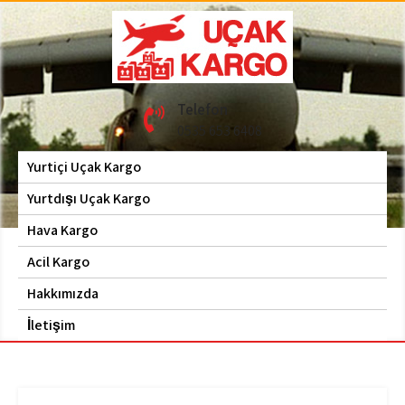
Skip
to
content
Hava Kargo | Acil Kargo
Uçak Kargo
Telefon
| 0535 653 6408
0535 653 6408
Yurtiçi Uçak Kargo
Yurtdışı Uçak Kargo
Hava Kargo
Acil Kargo
Hakkımızda
İletişim