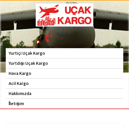
Skip
to
content
Hava Kargo | Acil Kargo
Uçak Kargo
Telefon
| 0535 653 6408
0535 653 6408
Yurtiçi Uçak Kargo
Yurtdışı Uçak Kargo
Hava Kargo
Acil Kargo
Hakkımızda
İletişim