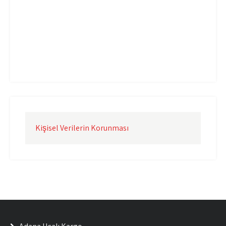
Uçak Kargo İzmir
Uçak Kargo Şanlıurfa
Uçak Kargo Şırnak
yurtdışı uçak kargo
yurtiçi uçak kargo
Kişisel Verilerin Korunması