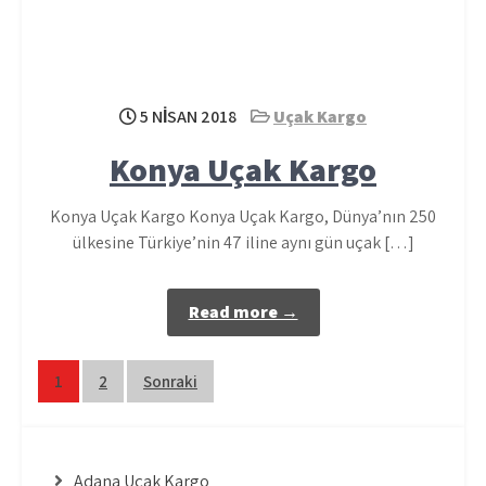
5 NISAN 2018
Uçak Kargo
Konya Uçak Kargo
Konya Uçak Kargo Konya Uçak Kargo, Dünya’nın 250
ülkesine Türkiye’nin 47 iline aynı gün uçak […]
Read more →
Yazı
1
2
Sonraki
sayfalaması
Adana Uçak Kargo