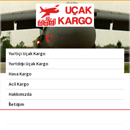
Skip
to
content
Hava Kargo | Acil Kargo
Uçak Kargo
Telefon
| 0535 653 6408
0535 653 6408
Yurtiçi Uçak Kargo
Yurtdışı Uçak Kargo
Hava Kargo
Acil Kargo
Hakkımızda
İletişim