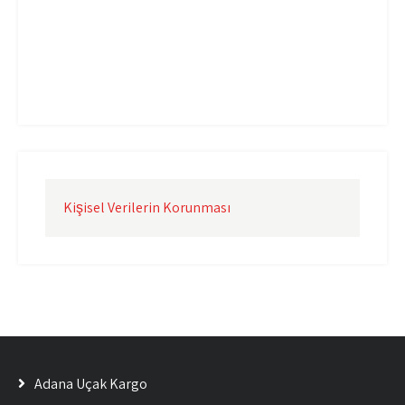
Uçak Kargo İzmir
Uçak Kargo Şanlıurfa
Uçak Kargo Şırnak
yurtdışı uçak kargo
yurtiçi uçak kargo
Kişisel Verilerin Korunması
Adana Uçak Kargo