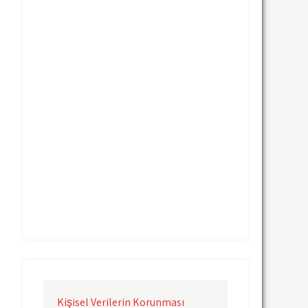
Uçak Kargo Nevşehir
Uçak Kargo Samsun
Uçak Kargo Sinop
Uçak Kargo Sivas
Uçak Kargo Trabzon
Uçak Kargo Van
Uçak Kargo Çanakkale
Uçak Kargo Çorlu
Uçak Kargo İstanbul
Uçak Kargo İzmir
Uçak Kargo Şanlıurfa
Uçak Kargo Şırnak
yurtdışı uçak kargo
yurtiçi uçak kargo
Kişisel Verilerin Korunması