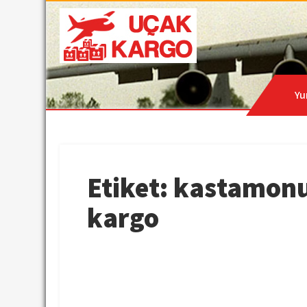
Skip
to
content
Hava Kargo | Acil Kar
Uçak Kargo
Yu
Etiket:
kastamonu
kargo