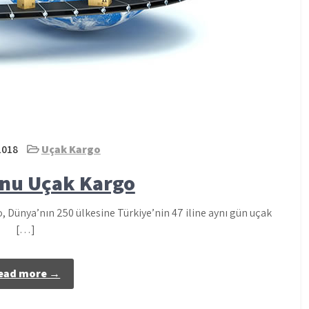
2018
Uçak Kargo
nu Uçak Kargo
ünya’nın 250 ülkesine Türkiye’nin 47 iline aynı gün uçak
[…]
ead more →