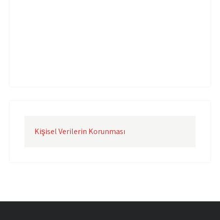
Uçak Kargo İzmir
Uçak Kargo Şanlıurfa
Uçak Kargo Şırnak
yurtdışı uçak kargo
yurtiçi uçak kargo
Kişisel Verilerin Korunması