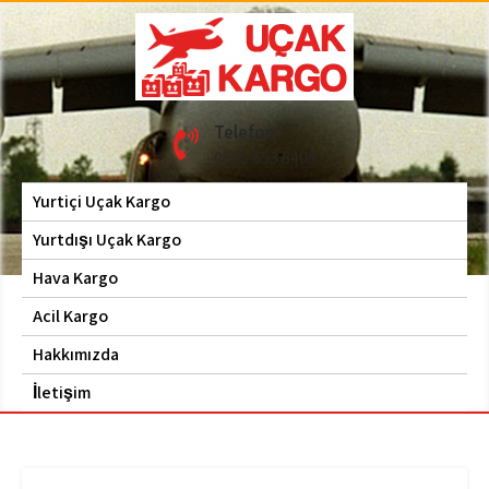
Skip
to
content
Hava Kargo | Acil Kargo
Uçak Kargo
Telefon
| 0535 653 6408
0535 653 6408
Yurtiçi Uçak Kargo
Yurtdışı Uçak Kargo
Hava Kargo
Acil Kargo
Hakkımızda
İletişim