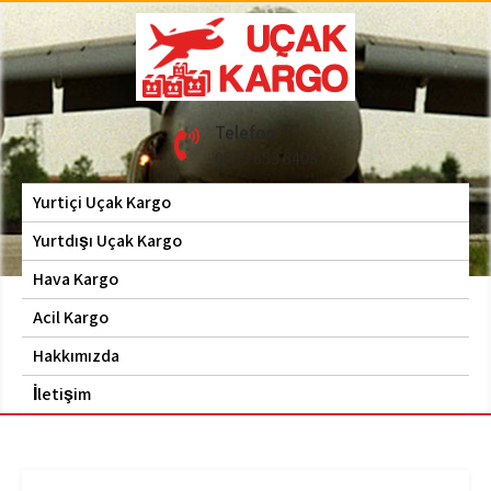
Skip
to
content
Hava Kargo | Acil Kargo
Uçak Kargo
Telefon
| 0535 653 6408
0535 653 6408
Yurtiçi Uçak Kargo
Yurtdışı Uçak Kargo
Hava Kargo
Acil Kargo
Hakkımızda
İletişim