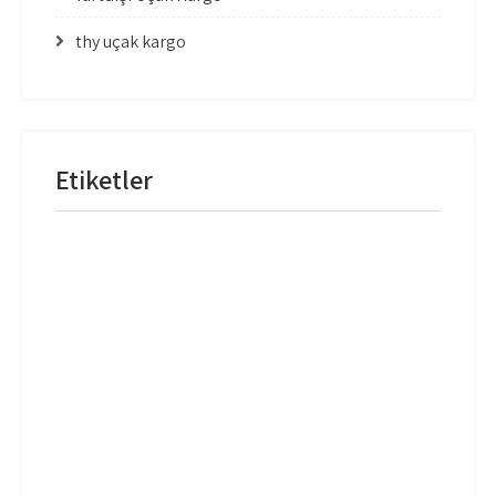
thy uçak kargo
Etiketler
mng uçak kargo
thy uçak kargo
thy uçak kargo fiyatları
Uçak Kargo Adana
Uçak Kargo Antalya
Uçak Kargo Balıkesir
Uçak Kargo Batman
Uçak Kargo Bingöl
Uçak Kargo Bodrum
Uçak Kargo Dalaman
Uçak Kargo Denizli
Uçak Kargo Diyarbakır