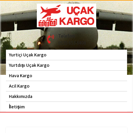
Skip
to
content
Hava Kargo | Acil Kargo
Uçak Kargo
Telefon
| 0535 653 6408
0535 653 6408
Yurtiçi Uçak Kargo
Yurtdışı Uçak Kargo
Hava Kargo
Acil Kargo
Hakkımızda
İletişim