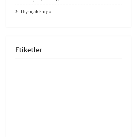
thy uçak kargo
Etiketler
mng uçak kargo
thy uçak kargo
thy uçak kargo fiyatları
Uçak Kargo Adana
Uçak Kargo Antalya
Uçak Kargo Balıkesir
Uçak Kargo Batman
Uçak Kargo Bingöl
Uçak Kargo Bodrum
Uçak Kargo Dalaman
Uçak Kargo Denizli
Uçak Kargo Diyarbakır