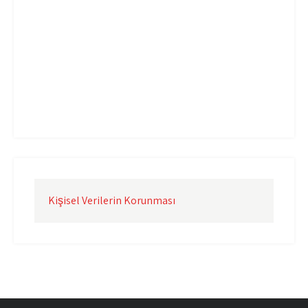
Uçak Kargo Çorlu
Uçak Kargo İstanbul
Uçak Kargo İzmir
Uçak Kargo Şanlıurfa
Uçak Kargo Şırnak
yurtdışı uçak kargo
yurtiçi uçak kargo
Kişisel Verilerin Korunması