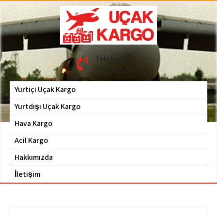
Skip
to
content
Hava Kargo | Acil Kargo
Uçak Kargo
Telefon
| 0535 653 6408
0535 653 6408
Yurtiçi Uçak Kargo
Yurtdışı Uçak Kargo
Hava Kargo
Acil Kargo
Hakkımızda
İletişim