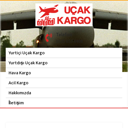
Skip
to
content
Hava Kargo | Acil Kargo
Uçak Kargo
Telefon
| 0535 653 6408
0535 653 6408
Yurtiçi Uçak Kargo
Yurtdışı Uçak Kargo
Hava Kargo
Acil Kargo
Hakkımızda
İletişim