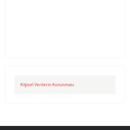
Uçak Kargo Çorlu
Uçak Kargo İstanbul
Uçak Kargo İzmir
Uçak Kargo Şanlıurfa
Uçak Kargo Şırnak
yurtdışı uçak kargo
yurtiçi uçak kargo
Kişisel Verilerin Korunması