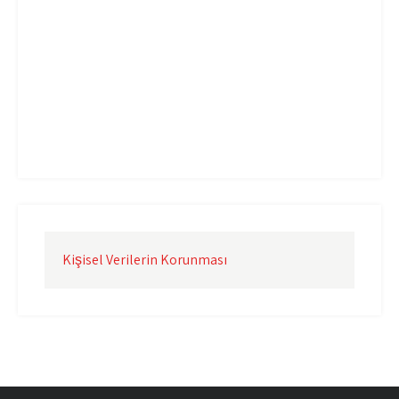
Uçak Kargo Çorlu
Uçak Kargo İstanbul
Uçak Kargo İzmir
Uçak Kargo Şanlıurfa
Uçak Kargo Şırnak
yurtdışı uçak kargo
yurtiçi uçak kargo
Kişisel Verilerin Korunması