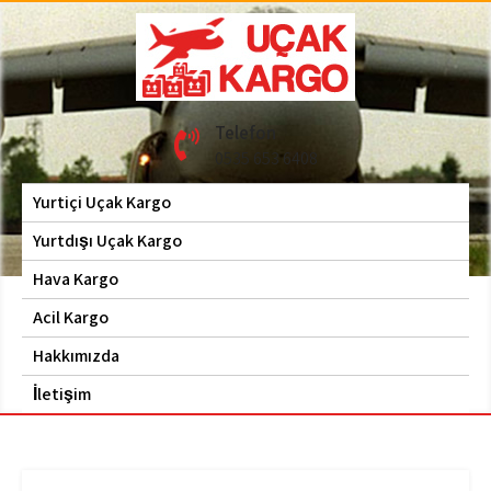
Skip
to
content
Hava Kargo | Acil Kargo
Uçak Kargo
Telefon
| 0535 653 6408
0535 653 6408
Yurtiçi Uçak Kargo
Yurtdışı Uçak Kargo
Hava Kargo
Acil Kargo
Hakkımızda
İletişim