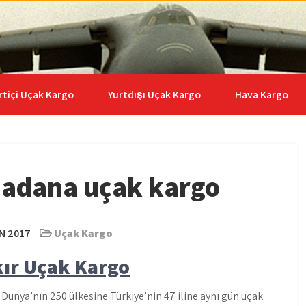
go | 0535 653 6408
rtiçi Uçak Kargo
Yurtdışı Uçak Kargo
Hava Kargo
 adana uçak kargo
N 2017
Uçak Kargo
kır Uçak Kargo
Dünya’nın 250 ülkesine Türkiye’nin 47 iline aynı gün uçak