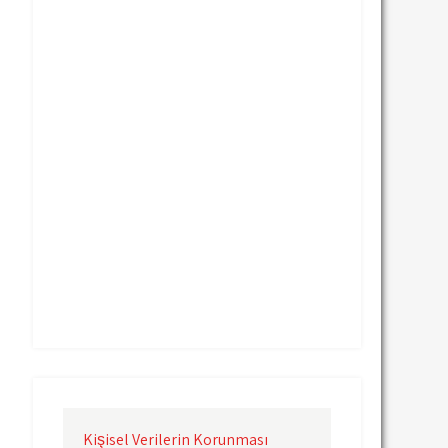
Uçak Kargo Nevşehir
Uçak Kargo Samsun
Uçak Kargo Sinop
Uçak Kargo Sivas
Uçak Kargo Trabzon
Uçak Kargo Van
Uçak Kargo Çanakkale
Uçak Kargo Çorlu
Uçak Kargo İstanbul
Uçak Kargo İzmir
Uçak Kargo Şanlıurfa
Uçak Kargo Şırnak
yurtdışı uçak kargo
yurtiçi uçak kargo
Kişisel Verilerin Korunması