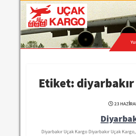
Skip
to
content
Hava Kargo | Acil Kar
Uçak Kargo
Yu
Etiket:
diyarbakır
23 HAZIRA
Diyarba
Diyarbakır Uçak Kargo Diyarbakır Uçak Kargo, 